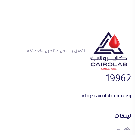
اتصل بنا نحن متاحون لخدمتكم
19962
info@cairolab.com.eg
لينكات
اتصل بنا